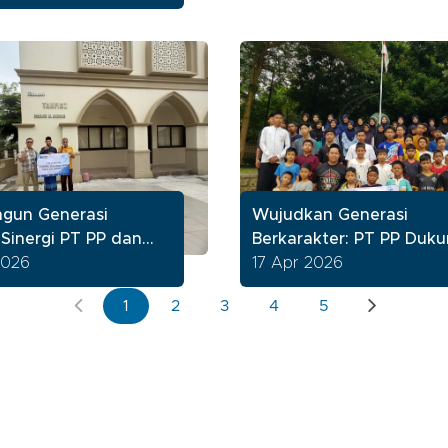
o) Tbk
gun Generasi
Wujudkan Generasi
 Sinergi PT PP dan
Berkarakter: PT PP Duk
Al-Akbar Cipinang
2026
Summer Camp Yayasan
17 Apr 2026
Komunitas Satu Benih
1
2
3
4
5