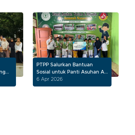
PTPP Salurkan Bantuan
ung
Sosial untuk Panti Asuhan Al
Amanah Nusantara Condet
6 Apr 2026