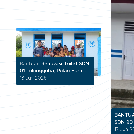
Bantuan Renovasi Toilet SDN
01 Lolongguba, Pulau Buru
Maluku
18 Jun 2026
BANTUA
SDN 90
Program
17 Jun 2